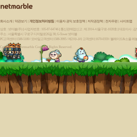
회사소개
|
약관보기
|
개인정보처리방침
|
이용자 권익 보호정책
|
저작권정책
|
전자우편
|
사이트맵
상호 : 넷마블(주)
|
사업자번호 : 105-87-64746
|
통신판매업신고 : 제 2014-서울구로-1028호
|
대표이사 : 
주소 : 서울특별시 구로구 디지털로26길 38, G-Tower 넷마블
PC고객센터:1588-5180 / 모바일고객센터:1588-3995 / 제2의나라 고객센터:1670-0359 / 블레이드&소울 레
Copyright ⓒ Netmarble Corp. All Rights Reserved.