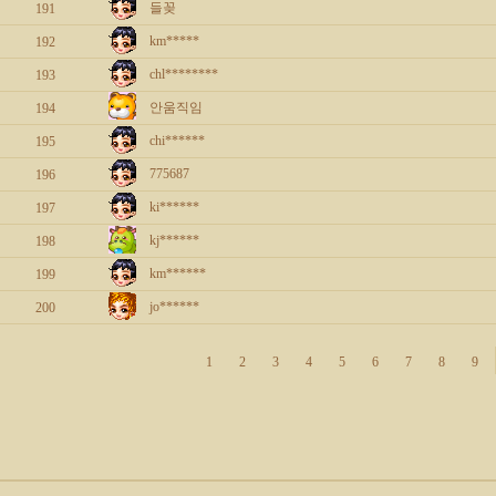
들꽂
191
km*****
192
chl********
193
안움직임
194
chi******
195
775687
196
ki******
197
kj******
198
km******
199
jo******
200
1
2
3
4
5
6
7
8
9