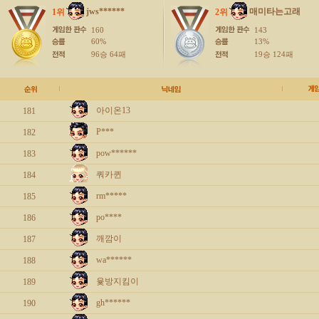
jws******
매미타는고래
1위
2위
160
143
60%
13%
96승 64패
19승 124패
아이온13
181
P***
182
pow******
183
쿼카퀸
184
rm*****
185
po****
186
깨깜이
187
wa******
188
윷방지킴이
189
gh******
190