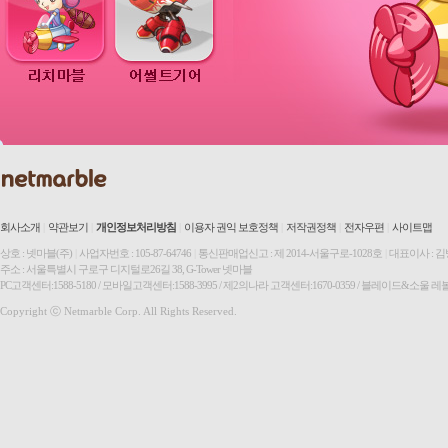
회사소개
|
약관보기
|
개인정보처리방침
|
이용자 권익 보호정책
|
저작권정책
|
전자우편
|
사이트맵
상호 : 넷마블(주)
|
사업자번호 : 105-87-64746
|
통신판매업신고 : 제 2014-서울구로-1028호
|
대표이사 : 
주소 : 서울특별시 구로구 디지털로26길 38, G-Tower 넷마블
PC고객센터:1588-5180 / 모바일고객센터:1588-3995 / 제2의나라 고객센터:1670-0359 / 블레이드&소울 레
Copyright ⓒ Netmarble Corp. All Rights Reserved.