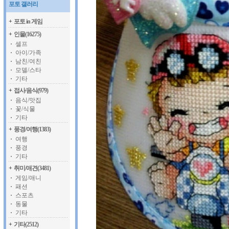
포토 갤러리
+
포토 in 게임
+
인물(16275)
셀프
아이/가족
남친/여친
모델/스타
기타
+
접사/음식(979)
음식/맛집
꽃/식물
기타
+
풍경/여행(1383)
여행
풍경
기타
+
취미/애견(3481)
게임/애니
패션
스포츠
동물
기타
+
기타(2512)