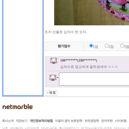
조카 선물로 십자수 한 모자...
평가점수
1점
2점
3
100*******(100*******)
십자수로 정교하게 잘하셨녜여 ㅇㅅㅇ
회사소개
|
약관보기
|
개인정보처리방침
|
이용자 권익 보호정책
|
저작권정책
|
전자우편
|
사이트맵
상호 : 넷마블(주)
|
사업자번호 : 105-87-64746
|
통신판매업신고 : 제 2014-서울구로-1028호
|
대표이사 :