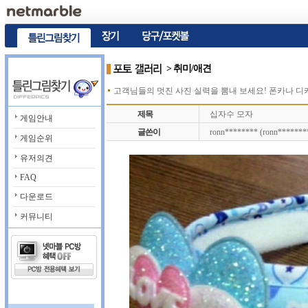
> 취미/애견
고객님들의 멋진 사진 실력을 뽐내 보세요! 폰카나 
제목
십자수 모자
게임안내
글쓴이
ronn******** (ronn*******
게임순위
유저의견
FAQ
다운로드
커뮤니티