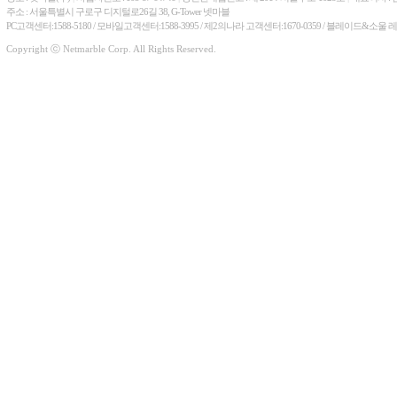
주소 : 서울특별시 구로구 디지털로26길 38, G-Tower 넷마블
PC고객센터:1588-5180 / 모바일고객센터:1588-3995 / 제2의나라 고객센터:1670-0359 / 블레이드&소울 
Copyright ⓒ Netmarble Corp. All Rights Reserved.