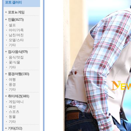
포토 갤러리
+
포토 in 게임
+
인물(16275)
셀프
아이/가족
남친/여친
모델/스타
기타
+
접사/음식(979)
음식/맛집
꽃/식물
기타
+
풍경/여행(1383)
여행
풍경
기타
+
취미/애견(3481)
게임/애니
패션
스포츠
동물
기타
+
기타(2512)