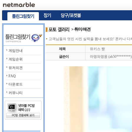
> 취미/애견
고객님들의 멋진 사진 실력을 뽐내 보세요! 폰카나 
제목
유키스 짱
게임안내
글쓴이
아영와영웅 (ah50********)
게임순위
유저의견
FAQ
다운로드
커뮤니티