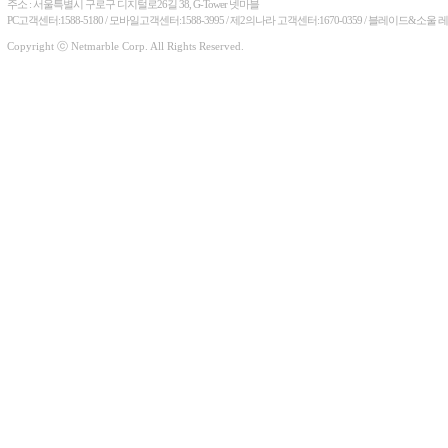
주소 : 서울특별시 구로구 디지털로26길 38, G-Tower 넷마블
PC고객센터:1588-5180 / 모바일고객센터:1588-3995 / 제2의나라 고객센터:1670-0359 / 블레이드&소울 
Copyright ⓒ Netmarble Corp. All Rights Reserved.