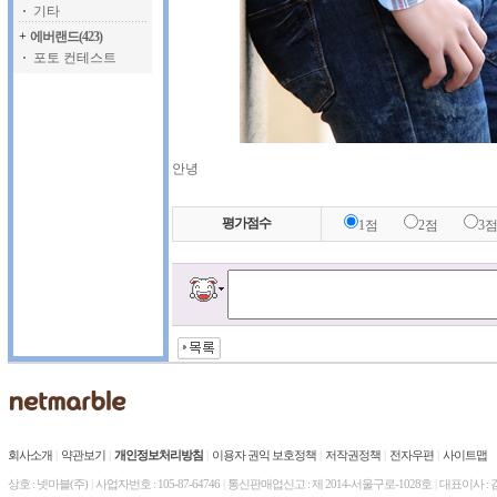
기타
+
에버랜드(423)
포토 컨테스트
안녕
평가점수
1점
2점
3
회사소개
|
약관보기
|
개인정보처리방침
|
이용자 권익 보호정책
|
저작권정책
|
전자우편
|
사이트맵
상호 : 넷마블(주)
|
사업자번호 : 105-87-64746
|
통신판매업신고 : 제 2014-서울구로-1028호
|
대표이사 :