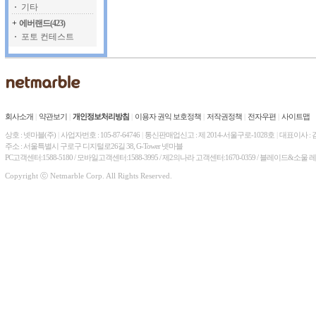
기타
+
에버랜드(423)
포토 컨테스트
회사소개
|
약관보기
|
개인정보처리방침
|
이용자 권익 보호정책
|
저작권정책
|
전자우편
|
사이트맵
상호 : 넷마블(주)
|
사업자번호 : 105-87-64746
|
통신판매업신고 : 제 2014-서울구로-1028호
|
대표이사 :
주소 : 서울특별시 구로구 디지털로26길 38, G-Tower 넷마블
PC고객센터:1588-5180 / 모바일고객센터:1588-3995 / 제2의나라 고객센터:1670-0359 / 블레이드&소울 
Copyright ⓒ Netmarble Corp. All Rights Reserved.