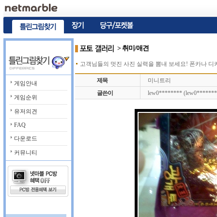
> 취미/애견
고객님들의 멋진 사진 실력을 뽐내 보세요! 폰카나 
제목
미니트리
게임안내
글쓴이
lew0******** (lew0*******
게임순위
유저의견
FAQ
다운로드
커뮤니티