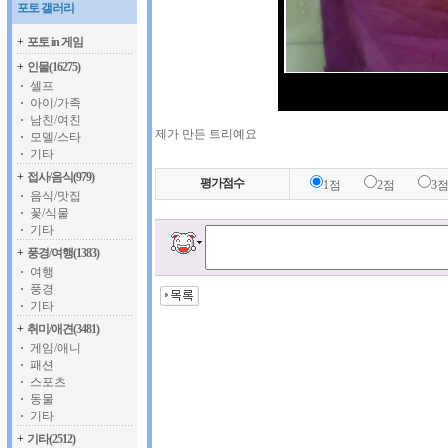
포토 갤러리
+
포토 in 게임
+
인물(16275)
셀프
아이/가족
남친/여친
제가 만든 트리예요
모델/스타
기타
+
접사/음식(979)
평가점수
1점
2점
3
음식/맛집
꽃/식물
기타
+
풍경/여행(1383)
여행
풍경
기타
+
취미/애견(3481)
게임/애니
패션
스포츠
동물
기타
+
기타(2512)