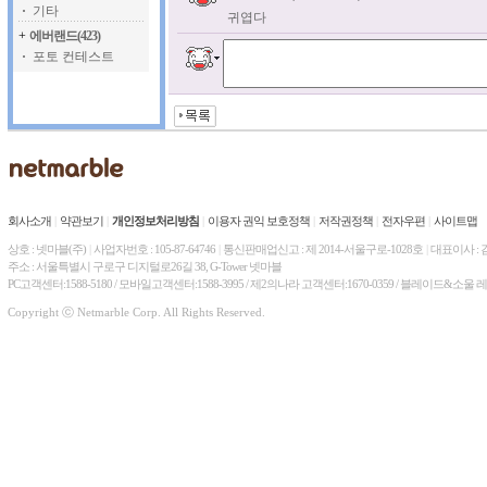
기타
귀엽다
+
에버랜드(423)
포토 컨테스트
회사소개
|
약관보기
|
개인정보처리방침
|
이용자 권익 보호정책
|
저작권정책
|
전자우편
|
사이트맵
상호 : 넷마블(주)
|
사업자번호 : 105-87-64746
|
통신판매업신고 : 제 2014-서울구로-1028호
|
대표이사 :
주소 : 서울특별시 구로구 디지털로26길 38, G-Tower 넷마블
PC고객센터:1588-5180 / 모바일고객센터:1588-3995 / 제2의나라 고객센터:1670-0359 / 블레이드&소울 
Copyright ⓒ Netmarble Corp. All Rights Reserved.