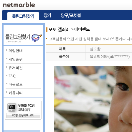
> 에버랜드
고객님들의 멋진 사진 실력을 뽐내 보세요! 폰카나 
제목
심오함
게임안내
글쓴이
물방망이09 (atic********)
게임순위
유저의견
FAQ
다운로드
커뮤니티