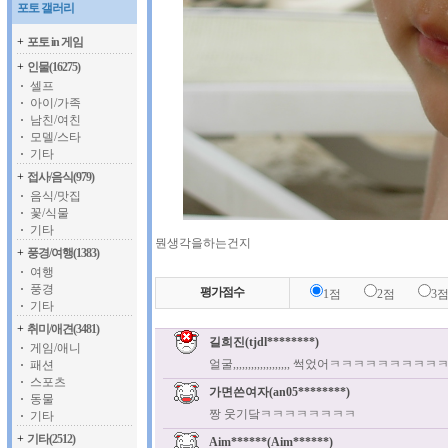
포토 갤러리
+
포토 in 게임
+
인물(16275)
셀프
아이/가족
남친/여친
모델/스타
기타
+
접사/음식(979)
음식/맛집
꽃/식물
기타
뭔생각을하는건지
+
풍경/여행(1383)
여행
풍경
평가점수
1점
2점
3
기타
+
취미/애견(3481)
길희진(tjdl********)
게임/애니
얼굴,,,,,,,,,,,,,,,,,,, 썩었어ㅋㅋㅋㅋㅋㅋㅋ
패션
스포츠
가면쓴여자(an05********)
동물
짱 웃기닼ㅋㅋㅋㅋㅋㅋㅋㅋ
기타
+
기타(2512)
Aim******(Aim******)