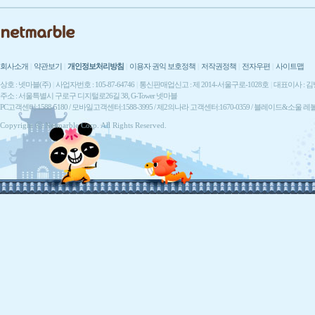
회사소개
|
약관보기
|
개인정보처리방침
|
이용자 권익 보호정책
|
저작권정책
|
전자우편
|
사이트맵
상호 : 넷마블(주)
|
사업자번호 : 105-87-64746
|
통신판매업신고 : 제 2014-서울구로-1028호
|
대표이사 : 
주소 : 서울특별시 구로구 디지털로26길 38, G-Tower 넷마블
PC고객센터:1588-5180 / 모바일고객센터:1588-3995 / 제2의나라 고객센터:1670-0359 / 블레이드&소울 레
Copyright ⓒ Netmarble Corp. All Rights Reserved.