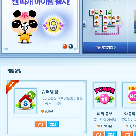
슈퍼방장
슈퍼방장의 모든 기능을 이용할
수 있는 아이템
900원
파워 콤보
No클릭
콤보 단축 아이템
클릭없이 
1,200원
1,2