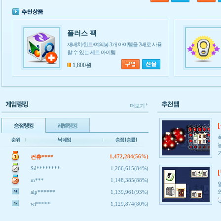
플러스 팩
재배치/힌트/여의봉 3개 아이템을 2배로 사용
할 수 있는 세트 아이템
1,800원
더보기
1,472,284(56%)
컨츄****
Sil********
1,266,615(84%)
m***
1,148,385(88%)
alp******
1,139,961(93%)
wi*****
1,129,874(80%)